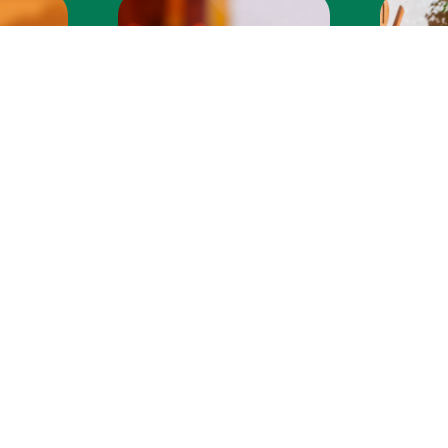
WRAPS
DAS
NA