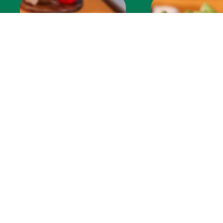
BOALS & POKES
ENSALA